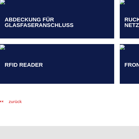
ABDECKUNG FÜR
RUC
GLASFASERANSCHLUSS
NET
RFID READER
FRON
zurück