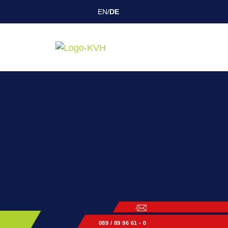
EN
/
DE
089 / 89 96 61 - 0